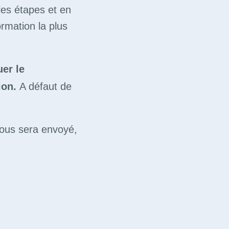
les étapes et en
ormation la plus
uer le
tion.
A défaut de
vous sera envoyé,